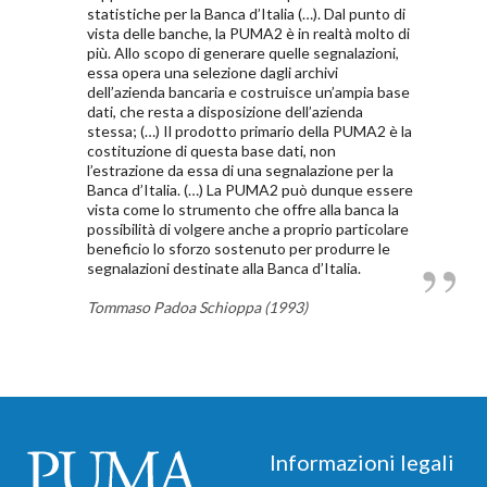
statistiche per la Banca d’Italia (…). Dal punto di
vista delle banche, la PUMA2 è in realtà molto di
più. Allo scopo di generare quelle segnalazioni,
essa opera una selezione dagli archivi
dell’azienda bancaria e costruisce un’ampia base
dati, che resta a disposizione dell’azienda
stessa; (…) Il prodotto primario della PUMA2 è la
costituzione di questa base dati, non
l’estrazione da essa di una segnalazione per la
Banca d’Italia. (…) La PUMA2 può dunque essere
vista come lo strumento che offre alla banca la
possibilità di volgere anche a proprio particolare
beneficio lo sforzo sostenuto per produrre le
segnalazioni destinate alla Banca d’Italia.
Tommaso Padoa Schioppa (1993)
Footer
Informazioni legali